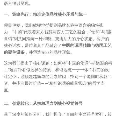
语言得以呈现。
一、策略先行：精准定位品牌核心矛盾与统一
项目伊始，我们敏锐地捕捉到品牌名称中蕴含的独特张
力：“中德”代表着东方智慧与西方工艺的融合，“怡和”与“能
量馆”则共同指向一种和谐且充满活力的身心状态。客户的
核心诉求，是传递其产品融合了
中医的调理精髓与德国工艺
的硬件设备
，并塑造专业的品牌形象。
这为我们提出了核心课题：如何将“中医的化境”与“德国的精
工”这两种看似迥异的特质，和谐地统一于一体？我们的设
计定位，必须超越简单的元素堆砌，找到一个能同时承载二
者、并指向最终价值——“精神饱满的能量状态”的哲学支
点。
二、创意转化：从抽象理念到核心视觉符号
基于深度的策略分析，我们摒弃了直白的中西符号罗列，转